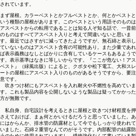
されています。
まず屋根。カラーベストとかフルベストとか、何とかベストと
いう種類の屋根があります。このベストという用語そのものは
アスベストからの転用であることは知る人ぞ知る話で、一昔前
のものはすべてアスベスト入りと考えて間違いないと思いま
す。最近ではさすがに減ってきたようですが、無石綿と表示し
ていないものはアスベスト含有の可能性あり。また少量であれ
ば表示義務はなしとばかりに含有しているケースもあるようで
す。表示基準はなきに等しいからです。『ここが危ない！アス
ベスト』（緑風出版）によると、クボタや松下電工、大和スレ
ートの屋根にアスベスト入りのものがあるそうですから、要注
意です。
吹きつけ材にもアスベストを入れ耐火や不燃性を高めていま
す。これも製品内容を公開しないような製品は疑ってかかった
方が無難です。
私自身、自宅設計を考えるときに屋根と吹きつけ材程度を押
さえておけば、まぁ何とかいけるだろうと思っていました。あ
にはからんか、排水管の防露材として今でもしっかり使われて
いました。石綿２重管なんてのがそうです。内部配管の結露防
止のために使用されていますし、繊維強化なんて書いている製