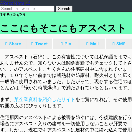
ARecoNote 15
1999/06/29
ここにもそこにもアスベスト
Share
Tweet
Pin
Mail
SMS
アスベスト（石綿）。この有害性については私が語るまでも
ありませんので、知らない人は関係書籍でもチェックして下さ
い。このアスベスト、たくさんの住宅建材中に含まれていま
す。１０年くらい前までは断熱材や防露材、耐火材として広く
一般的に使用されていました。したがって、現存する住宅のほ
とんどは『静かな時限爆弾』で満たされているともいえます。
まず、
某企業資料を紹介したサイト
をご覧になれば、その使用
範囲の広さにびっくりします。
住宅原因のアスベストによる被害を防ぐには、今後建設を行う
場合にアスベスト入りの建材を一切使用しないことが肝要で
す。しかし、現在でもアスベストは建材の中に紛れ込んで使用