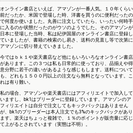
オンライン書店といえば、アマゾンが一番人気。１０年くらい
前だったか、米国で登場した時、洋書を買うのに便利だったの
で何度か使いました。丸善に注文していたら、いったい何時手
に入るのか状態だったのがウソのようでした。そのアマゾンが
日本に登場した当時、私は紀伊国屋のオンライン書店に登録し
ていましたが、書籍の検索のし易さ、送料の見直し等で次第に
アマゾンに切り替えていきました。
今ではｂｋ１や楽天書店など他にもいろいろなオンライン書店
があります。この３つは私も日常的に使っており、品揃えや得
意分野に若干の違いがあるような感じもします。送料について
も、どれも１５００円以上の注文なら無料となっています。こ
れは有り難い。
私の場合、アマゾンや楽天書店にはアフィリエイトで加入して
いますし、bk1はブリーダーに登録しています。アマゾンのア
フィリエイトは自分で注文してもキックバックはありません
が、bk1のブリーダーは本人注文でも3%のキックバックがあり
ます。楽天はちょっと複雑で、１％のポイントが販売量に応じ
て上がるとされています（実態は不明）。