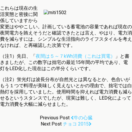
これらは現在の生
活実態と密接に関
係していますから
変更はややこしい。計画している蓄電池の容量であれば現在の
夜間電力を賄えそうだと確認できたとは言え、やはり、電力消
費を減らすには、シンプルな生活指向のライフスタイルを考え
なければ、と再確認した次第です。
（注1）先日、「
夜間は５～７kWh消費（これは買電）
」と書
きましたが、この数字は拙宅の最近15年間の平均であり、電
灯をLED化した現在はこの半分くらいです。
（注2）蛍光灯は波長分布が自然光とは異なるとか、色合いが
もう１つで料理が美味しく見えないとかの理由で、拙宅では白
熱灯を採用していました。使用時間を抑えれば電力消費も減ら
せるというスタンスでしたが、現実は難しく、LED化によって
電力消費を大幅に減らせました。
Previous Post
牛の心臓
Next Post
チョコ 2015