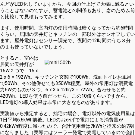
んどがLED化していますから、今回の仕上げで大幅に減るとい
うことはないのですが、蓄電池との関係もあり、念のため以前
と比較して見積もってみます。
まず、使用時間。室内灯の使用時間は暗くなってから約6時間
くらい。居間の天井灯とキッチンの一部以外はオンオフしてい
ます。屋外電灯はセンサー調光で、夜間の12時間のうち３分
の１も使っていないでしょう。
とすると、室内は
居間の天井灯が
16W２つで 16 x
2 x 6 = 192Wh。キッチンと玄関で100Wh、洗面トイレお風呂
で50Wh、その他併せても350Wh程度。屋外の常用灯は消費電
力6Wのものが３つ。6 x 3 x 12hr/3 = 72Wh。合わせると約
420Wh。LEDを使う前だったら、この10倍くらいですから、
LED電灯の導入効果は非常に大きなものがあります。
実測値から推定すると、拙宅の場合、電灯以外の電気使用量は
1日平均6.6kWh前後。LEDのおかげで電灯による消費量が
0.42kWh程度に減ったので、合計使用量は7kWhと従来の約7割
になりました（実際にはソーラー発電で売電しているので会計