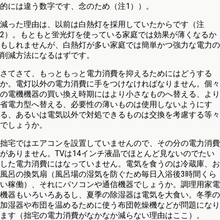
的には違う数字です、念のため（注1））。
減った理由は、以前は白熱灯を採用していたからです（注
2）。もともと蛍光灯を使っている家庭では効果が薄くなるか
もしれませんが、白熱灯が多い家庭では簡単かつ強力な電力の
削減方法になるはずです。
さてさて、もっともっと電力消費を抑えるためにはどうする
か。電灯以外の電力消費に手をつけなければなりません。個々
の電機機器の買い換え時期にはより小さなものへ替える、より
省電力型へ替える、必要性の薄いものは使用しないようにす
る、あるいは電気以外で対処できるものは交換を考慮する等々
でしょうか。
拙宅ではエアコンを設置していませんので、その分の電力消費
がありません。TVは14インチ液晶でほとんど見ないのでたい
した電力消費にはなっていません。電気を食うのは冷蔵庫、お
風呂の換気扇（風呂場の湿気を防ぐため毎日入浴後3時間くら
い稼働）、それにパソコンや通信機器でしょうか。調理用家電
機器もいろいろあるし、夏季の除湿器は電気を大食い。冬季の
加湿器や布団を温めるために使う布団乾燥機などが問題になり
ます（拙宅の電力消費がなかなか減らない理由はここ）。