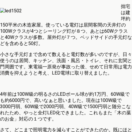
拙宅
は建
坪約
150平米の木造家屋。使っている電灯は居間客間の天井灯の
100Wクラスが4つとシーリング灯が８つ、あとは60Wクラス
と40Wクラスが多数。屋外灯が７つ。ベッドサイドの手元灯な
どを含めると50灯。
小さな手元灯まで含めて数えると電灯数が多いのですが、日々
使うのは居間、キッチン、洗面・風呂・トイレ、それに玄関と
門周囲です。東電福一原発が事故った後、せめて日常用は電力
消費を抑えようと考え、LED電球に取り替えました。
4年前は100W級の明るさのLEDボール球が約1万円、60W級で
も約6000円で、高いなぁと思いました。現在は100W級で
3000円弱、60W級で2000円弱、40W級で1500円弱と随分こな
れたため、やっと全灯LED化できました。これもまた「木の葉
のお金」対応の１つです。
さて、どこまで照明電力を減らすことができたのか。既にほと