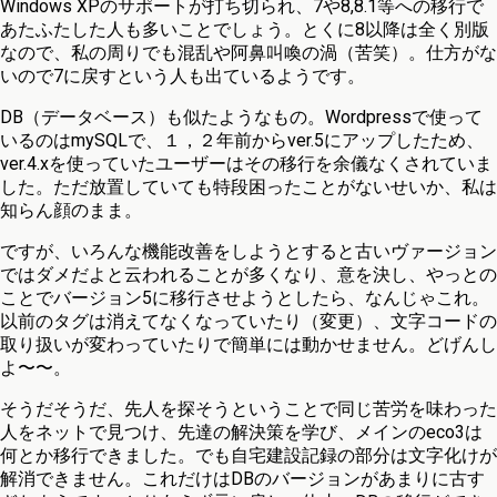
Windows XPのサポートが打ち切られ、7や8,8.1等への移行で
あたふたした人も多いことでしょう。とくに8以降は全く別版
なので、私の周りでも混乱や阿鼻叫喚の渦（苦笑）。仕方がな
いので7に戻すという人も出ているようです。
DB（データベース）も似たようなもの。Wordpressで使って
いるのはmySQLで、１，２年前からver.5にアップしたため、
ver.4.xを使っていたユーザーはその移行を余儀なくされていま
した。ただ放置していても特段困ったことがないせいか、私は
知らん顔のまま。
ですが、いろんな機能改善をしようとすると古いヴァージョン
ではダメだよと云われることが多くなり、意を決し、やっとの
ことでバージョン5に移行させようとしたら、なんじゃこれ。
以前のタグは消えてなくなっていたり（変更）、文字コードの
取り扱いが変わっていたりで簡単には動かせません。どげんし
よ〜〜。
そうだそうだ、先人を探そうということで同じ苦労を味わった
人をネットで見つけ、先達の解決策を学び、メインのeco3は
何とか移行できました。でも自宅建設記録の部分は文字化けが
解消できません。これだけはDBのバージョンがあまりに古す