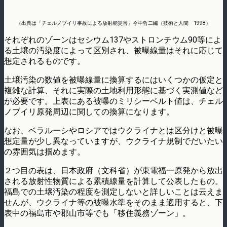
（出典は「チェルノブイリ事故による放射能災害」今中哲二編（技術と人間 1998）
それぞれのゾーンはセシウム137やストロンチウム90等によ
る土壌の汚染度によって区別され、被曝線量はそれに応じて
想定されるものです。
土壌汚染の数値を被曝線量に換算するにはいくつかの仮定と
複雑な計算、それに実際の土地利用形態に基づく実測値など
が必要です。上表にある被曝のミリシーベルト値は、チェル
ノブイリ原発周辺に関しての換算になります。
なお、ベラルーシやロシアではウクライナとは区分けと被曝
想定量が少し異なっていますが、ウクライナ規制でだいたい
の雰囲気は掴めます。
２つ目の表は、日本政府（文科省）が東電福一原発から放出
される放射性物質による累積線量を計算して公表したもの。
福島での土壌汚染の程度を測定しないと詳しいことは云えま
せんが、ウクライナ等の被曝水準をそのまま適用すると、下
表中の福島市や郡山市等でも「移住義務ゾーン」。