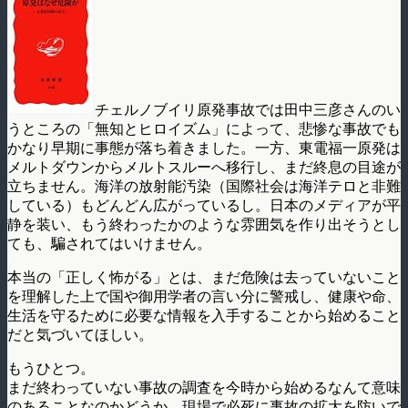
チェルノブイリ原発事故では田中三彦さんのい
うところの「無知とヒロイズム」によって、悲惨な事故でも
かなり早期に事態が落ち着きました。一方、東電福一原発は
メルトダウンからメルトスルーへ移行し、まだ終息の目途が
立ちません。海洋の放射能汚染（国際社会は海洋テロと非難
している）もどんどん広がっているし。日本のメディアが平
静を装い、もう終わったかのような雰囲気を作り出そうとし
ても、騙されてはいけません。
本当の「正しく怖がる」とは、まだ危険は去っていないこと
を理解した上で国や御用学者の言い分に警戒し、健康や命、
生活を守るために必要な情報を入手することから始めること
だと気づいてほしい。
もうひとつ。
まだ終わっていない事故の調査を今時から始めるなんて意味
のあることなのかどうか。現場で必死に事故の拡大を防いで