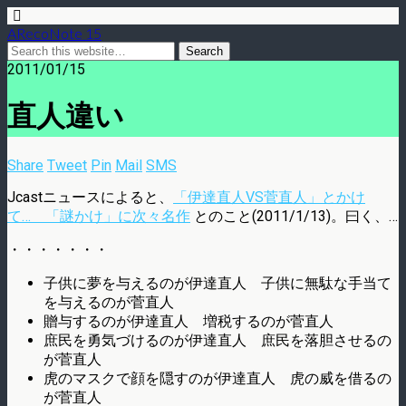
ARecoNote 15
2011/01/15
直人違い
Share
Tweet
Pin
Mail
SMS
Jcastニュースによると、
「伊達直人VS菅直人」とかけ
て… 「謎かけ」に次々名作
とのこと(2011/1/13)。曰く、…
・・・・・・・
子供に夢を与えるのが伊達直人 子供に無駄な手当て
を与えるのが菅直人
贈与するのが伊達直人 増税するのが菅直人
庶民を勇気づけるのが伊達直人 庶民を落胆させるの
が菅直人
虎のマスクで顔を隠すのが伊達直人 虎の威を借るの
が菅直人