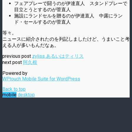
フェアプレーで闘うのが伊達直人 スタンドプレーで
目立とうとするのが菅直人
施設にランドセルを贈るのが伊達直人 中露にラン
ド・セールするのが菅直人
等々。
ニュースに紹介されたのを列記しましたけど、うまいこと考
える人が多いもんだなぁ。
previous post
zyliss あるいはティリス
next post
阿久根
Powered by
WPtouch Mobile Suite for WordPress
Back to top
mobile
desktop