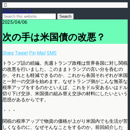
ARecoNote 15
2025/04/06
次の手は米国債の改悪？
Share
Tweet
Pin
Mail
SMS
トランプ話の続編。先週トランプ政権は世界各国に対し関税
の改悪を行いました。このままトランプの言い分を呑むの
か、それとも軽減できるのか、これから各国それぞれが米国
と一対一の交渉を始めます。なぜトランプ側がこんな無茶な
税率アップをするのかといえば、これをドル安あるいはドル
切り下げ交渉、米国債の組み替え交渉の材料にしたいという
思惑があるからです。
・・・
関税の税率アップで物資の価格が上がり米国内でも生活が苦
しくなるのに、なぜそんなことをするのか。前回紹介した