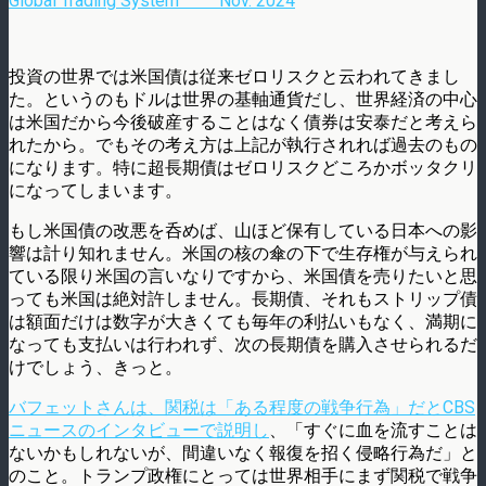
Global Trading System” Nov. 2024
投資の世界では米国債は従来ゼロリスクと云われてきまし
た。というのもドルは世界の基軸通貨だし、世界経済の中心
は米国だから今後破産することはなく債券は安泰だと考えら
れたから。でもその考え方は上記が執行されれば過去のもの
になります。特に超長期債はゼロリスクどころかボッタクリ
になってしまいます。
もし米国債の改悪を呑めば、山ほど保有している日本への影
響は計り知れません。米国の核の傘の下で生存権が与えられ
ている限り米国の言いなりですから、米国債を売りたいと思
っても米国は絶対許しません。長期債、それもストリップ債
は額面だけは数字が大きくても毎年の利払いもなく、満期に
なっても支払いは行われず、次の長期債を購入させられるだ
けでしょう、きっと。
バフェットさんは、関税は「ある程度の戦争行為」だとCBS
ニュースのインタビューで説明し
、「すぐに血を流すことは
ないかもしれないが、間違いなく報復を招く侵略行為だ」と
のこと。トランプ政権にとっては世界相手にまず関税で戦争