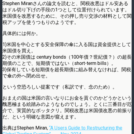
Stephen Miranさんの論文を読むと、関税改悪はドル安ある
はドル切り下げの手段の1つとして位置付けられています。
米国債を改悪するために、その押し売り交渉の材料として関
税アップを使うつもりのようです。
具体的には何か。
1)米国を中心とする安全保障の傘に入る国は資金提供として
米国債を買え。
2)その米国債は century bonds（100年債？世紀債？）の超長
期債のことで、短期債ではない（short-term bills）。
3)保有している短期債を超長期債に組み替えなければ、関税
で傘の外へ閉め出せ。
という空恐ろしい提案です（私訳です、念のため）。
おまえの国は米国の言いなりにお金を貢ぐのかどうかという
醜悪極まる絵踏みのようなものでしょう。とくに三番目が厄
介で、実質的なボッタクリ。関税改悪は米国債改悪の前振り
だ、という明確な意図が窺えます。
出典はStephen Miran,
“A Users Guide to Restructuring the