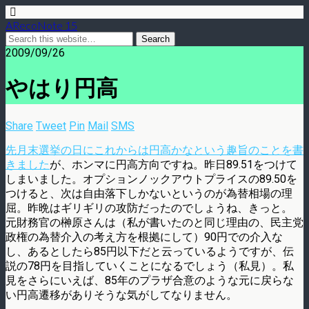
ARecoNote 15
2009/09/26
やはり円高
Share
Tweet
Pin
Mail
SMS
先月末選挙の日にこれからは円高かなという趣旨のことを書
きました
が、ホンマに円高方向ですね。昨日89.51をつけて
しまいました。オプションノックアウトプライスの89.50を
つけると、次は自由落下しかないというのが為替相場の理
屈。昨晩はギリギリの攻防だったのでしょうね、きっと。
元財務官の榊原さんは（私が書いたのと同じ理由の、民主党
政権の為替介入の考え方を根拠にして）90円での介入な
し、あるとしたら85円以下だと云っているようですが、伝
説の78円を目指していくことになるでしょう（私見）。私
見をさらにいえば、85年のプラザ合意のような元に戻らな
い円高遷移がありそうな気がしてなりません。