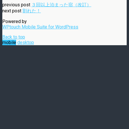
previous post
３回以上泊まった宿（改訂）
next post
割れた！
Powered by
WPtouch Mobile Suite for WordPress
Back to top
mobile
desktop