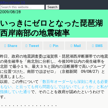
ARecoNote 15
2009/08/28
いっきにゼロとなった琵琶湖
西岸南部の地震確率
Share
Tweet
Pin
Mail
SMS
昨日、政府の地震調査委は滋賀県・琵琶湖西岸断層帯での地震
の発生確率を「南北別に分析し、今後30年以内の発生確率を
北部 で最小１％、最大３％と国内の活断層帯で高いグループ
に位置づけた。南部でほぼゼロ」（京都新聞 09/08/27）と
見直しました。
以前、この件について
「数百年オーダーなら深刻に考える必要
もない、と云っても何ら問題なしではないでしょうか」と私が
指摘していた通り
で、そのことを政府が認めたというわけで
す。
・・・・・・・・・・・・・・・