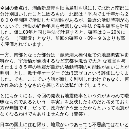
今回の要点は、湖西断層帯を旧高島町を境にして北部と南部に
分け別扱いしたことに因るもの。北部は「平均で１千年から２
８００年間隔で活動した可能性があるが、最近の活動時期があ
いまいで、活動の経過年月を考慮しない手法で発生確率を計算
した。仮に03年と同じ手法で計算すると、確率は３～20％に
なる」（同新聞）となり、前回の確率０・09～９％よりも高
く評価されています。
一方、南部となった部分は「琵琶湖大橋付近での地層調査や史
料から、宇治橋が倒壊するなど京都や滋賀で大き な被害を与
えた１１８５年の地震が最新の活動時期の可能性が高いことが
判明」とし、数千年オーダーではほぼゼロという評価になりま
した。でも、ここでいう話が新しく判明したわけでもなく、何
か作為のようなものを感じるのは私だけでしょうか。
とにもかくにも、今回の発表も地震確率というのがきわめて曖
昧なものであるという「事実」を反映したものだと考えておく
方が無難です。だって、政府がそう云ったからといって地震が
なくなるわけでもありませんから（苦笑）。
日本の国土に住む限り、地震がいつあっても不思議ではないと