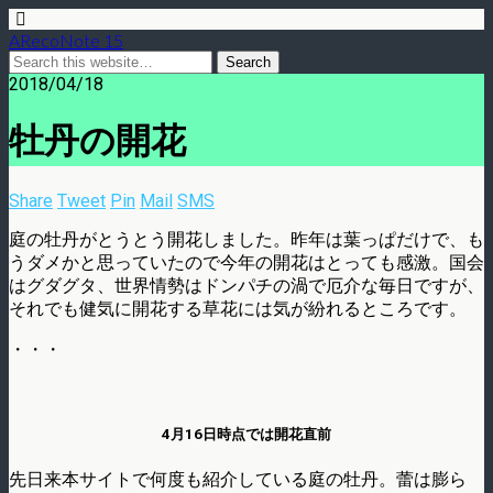
ARecoNote 15
2018/04/18
牡丹の開花
Share
Tweet
Pin
Mail
SMS
庭の牡丹がとうとう開花しました。昨年は葉っぱだけで、も
うダメかと思っていたので今年の開花はとっても感激。国会
はグダグタ、世界情勢はドンパチの渦で厄介な毎日ですが、
それでも健気に開花する草花には気が紛れるところです。
・・・
4月16日時点では開花直前
先日来本サイトで何度も紹介している庭の牡丹。蕾は膨ら