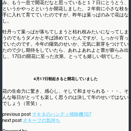
み、もう一息で開花だなと思っていると１７日にとうとう、
というかやっとというか開花しました。２年前に小さな枝を
手に入れて育てていたのですが、昨年は葉っぱのみで花はな
し。
牡丹って葉っぱが落ちてしまうと枯れ枝みたいになってしま
うのでもうダメかと半ば諦めていたんですが、しっかり育っ
ていたのです。今年の陽気のせいか、元気に新芽をつけてい
たので少し期待をしていたら、あれよあれよと蕾が膨らみ出
し、17日の開花に至った次第。とっても嬉しい朝でした。
4月17日朝起きると開花していました
花の生命力に驚き、感心し、そして和ませられる・・・、そ
んな毎日がとっても楽しく思うのは決して年のせいではない
でしょう（苦笑）。
previous post
マキタのハンディ掃除機107
next post
オキーフの気持ち