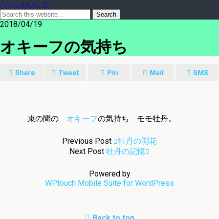
ARecoNote 15
2018/04/19
オキーフの気持ち
Share
Tweet
Pin
Mail
SMS
束の間の
オキーフ
の気持ち モモ牡丹。
Previous Post
牡丹の開花
Next Post
牡丹の記憶
Powered by
WPtouch Mobile Suite for WordPress
Back to top