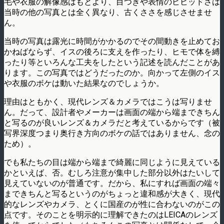
毛や衣服の解像感はもとより、目つきや表情のビビッドさは
当時の他の写真とは全く異なり、古くささを感じさせませ
ん。
当時の写真は露光に時間がかかるのでその間動きを止めてお
かねばならず、イスの後ろに支えを作ったり、ヒモで体を縛
ったり等といろんな工夫をしたという記述を読んだことがあ
ります。この写真ではどうだったのか。向かって左側のイス
や衣服のボケは動いた結果なのでしょうか。
理由はともかく、現代レンズ＆カメラではこうは写りませ
ん。だって、設計者やメーカーは画面の端から端まできちん
と写るのが良いレンズ＆カメラだと考えているからです（被
写界深度つまり奥行き方向のボケの話ではありません、念の
ため）。
でも私たちの目は端から端まで綺麗に同じように見えている
かといえば、否。むしろ注意が集中した部分以外はたいして
見えていないのが普通です。だから、私にすれば画面の端々
まできちんと写るというのがちょっと違和感が大きく、現代
的なレンズやカメラ、とくに国産のが性に合わないのがこの
点です。そのことを明示的に理解できたのはLEICAのレンズ