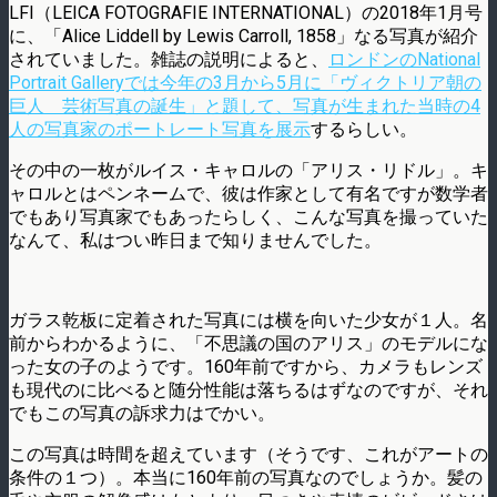
LFI（LEICA FOTOGRAFIE INTERNATIONAL）の2018年1月号
に、「Alice Liddell by Lewis Carroll, 1858」なる写真が紹介
されていました。雑誌の説明によると、
ロンドンのNational
Portrait Galleryでは今年の3月から5月に「ヴィクトリア朝の
巨人 芸術写真の誕生」と題して、写真が生まれた当時の4
人の写真家のポートレート写真を展示
するらしい。
その中の一枚がルイス・キャロルの「アリス・リドル」。キ
ャロルとはペンネームで、彼は作家として有名ですが数学者
でもあり写真家でもあったらしく、こんな写真を撮っていた
なんて、私はつい昨日まで知りませんでした。
ガラス乾板に定着された写真には横を向いた少女が１人。名
前からわかるように、「不思議の国のアリス」のモデルにな
った女の子のようです。160年前ですから、カメラもレンズ
も現代のに比べると随分性能は落ちるはずなのですが、それ
でもこの写真の訴求力はでかい。
この写真は時間を超えています（そうです、これがアートの
条件の１つ）。本当に160年前の写真なのでしょうか。髪の