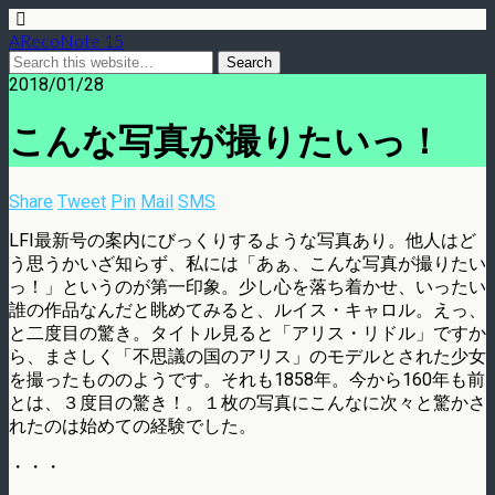
ARecoNote 15
2018/01/28
こんな写真が撮りたいっ！
Share
Tweet
Pin
Mail
SMS
LFI最新号の案内にびっくりするような写真あり。他人はど
う思うかいざ知らず、私には「あぁ、こんな写真が撮りたい
っ！」というのが第一印象。少し心を落ち着かせ、いったい
誰の作品なんだと眺めてみると、ルイス・キャロル。えっ、
と二度目の驚き。タイトル見ると「アリス・リドル」ですか
ら、まさしく「不思議の国のアリス」のモデルとされた少女
を撮ったもののようです。それも1858年。今から160年も前
とは、３度目の驚き！。１枚の写真にこんなに次々と驚かさ
れたのは始めての経験でした。
・・・