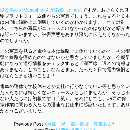
滋賀県在のMasashiさんが撮影したもの
ですが、おそらく比良
駅プラットフォーム側からの写真でしょう。これを見ると６本
は内側に線路上に倒壊しているのがわかります。これで計9
本。こちらの写真がニュースに出なかったのはなぜかと紹介者
は訝っていますが、被害実態をあまり深刻に伝えたくなかった
のでしょうか。
この写真を見ると電柱６本は線路上に倒れているので、その衝
撃で線路を痛めたのではないかと懸念していましたが、今朝早
朝になって運行情報をチェックすると「湖西線 遅れの情報は
ありません」とのこと。なんとまぁ、たった２日で電力復旧と
はなんとまぁ凄いことよ！
電車の運休で学校休みとか会社に行かなくていい等と思ってい
た人たちには嬉しくないニュースかもしれませんが、そうじゃ
ない人たちには朗報です（苦笑）。それにしても、JR西の保
線作業に関わる人たちの迅速なお仕事に感謝いたします。あり
がとうございました。
Previous Post
台風一過 電柱倒壊 停電あまた