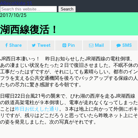
ARecoNote 15
2017/10/25
湖西線復活！
Share
Tweet
Pin
Mail
SMS
JR西日本凄いっ！ 昨日お知らせしたJR湖西線の電柱倒壊、
あの凄まじい状況をたった２日で復旧させました。不眠不休の
工事だったはずですが、それにしても素晴らしい。都市のイン
フラを支える公共交通機関を後ろでバックアップする保線の人
たちの尽力に驚き感謝する今朝です。
日曜日22日台風21号の襲来で、びわ湖の西岸を走るJR湖西線
の鉄道高架電柱が９本倒壊し、電車が走れなくなってしまった
ことは
昨日お伝えした通り
。３本は地上に向かって外側にポキ
リですが、残りはどこだろうと思っていたら昨晩ネット上にそ
の姿を発見しました。次の写真がそれです。