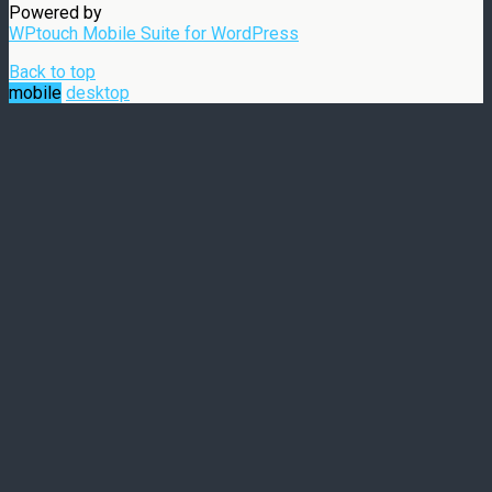
Powered by
WPtouch Mobile Suite for WordPress
Back to top
mobile
desktop