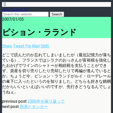
ARecoNote 15
2007/01/05
ピション・ラランド
Share
Tweet
Pin
Mail
SMS
どこで読んだのか忘れてしまいましたが（最近記憶力が落ち
ている）、フランスではシラクのおっさんが富裕税を強化し
たおかげでワインのシャトーが相続税を支払うことができ
ず、資産を切り売りしたり売却したりで再編が進んでいると
か。ちょうど今、ピション・ラランドがルイ・ローデレール
の傘下に入ったというのを知りました。どちらも好きな銘柄
だからいいといえばいいのですが、先行きどうなるんでしょ
うねぇ。
previous post
2006年を振り返って
next post
原潜とタンカー