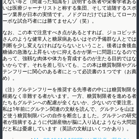
えない等と（間違った知識を）説明する医者や栄養学者ある
いは医療ジャーナリストと称する集団、そして追随するスポ
ーツ業界が日本の実情です。ノドグロだけでは決してローカ
ーボな試合巧者には勝てませんゾ（笑）。
なお、この本で注意すべき点があるとすれば、ジョコビッチ
さんのような健常人と糖尿病あるいはその予備群な人とでは
判断を少し変えなければならないということ。後者は食後血
糖値の急激な上昇をいかに抑えるかが第一に問題になるので
あって、強靱な肉体や体力を育成するのが主たる目的ではな
いからです。それを差し引いても、この本は糖質制限やグル
テンフリーに関心のある者にとって必読書の１つです（お薦
め）。
（注）グルテンフリーを推奨する先導者の中には糖質制限を
根拠なく非難する者がいます。一方、糖質制限者を進める者
たちもグルテンへの配慮が全くないか、少ないので要注意。
私は1年前にグルテン関連の文献を読んで、グルテンを山ほ
ど使う糖質制限パンの自作を断念しました。グルテンの研究
者が指摘するように代謝産物が脳に入り込むようなら大問題
だと私は憂慮しています（英語の文献はいくつかあり）。