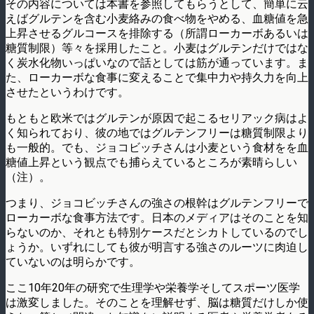
その内容については本書を参照してもらうとして、簡単に云
えばグルテンを含む小麦絡みの食べ物をやめる、血糖値を急
上昇させるグルコースを排除する（所謂ローカーボあるいは
糖質制限）等々を採用したこと。小麦はグルテンだけではな
く炭水化物いっぱいなので話としては筋が通っています。ま
た、ローカーボな食事に変えることで集中力や持久力を向上
させたというわけです。
もともと欧米ではグルテンが原因で起こるセリアック病はよ
く知られており、彼の地ではグルテンフリーは糖質制限より
も一般的。でも、ジョコビッチさんは小麦という食材をを血
糖値上昇という観点でも捕らえているところが素晴らしい
（注）。
つまり、ジョコビッチさんの強さの根幹はグルテンフリーで
ローカーボな食事方法です。日本のメディアはそのことを知
らないのか、それとも特別ケースだとシカトしているのでし
ょうか。いずれにしても彼が明言する強さのルーツに肉迫し
ていないのは明らかです。
ここ10年20年の研究で生理学や栄養学そしてスポーツ医学
は激変しました。そのことを理解せず、脳は糖質だけしか使