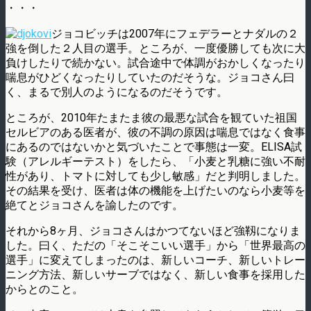
・・・
ジョコビッチは2007年にフェデラーとナダルの２
強を倒した２人目の選手。ところが、一度優勝しても次に大
負けしたりで続かない。試合途中で体調がおかしくなったり
喘息がひどくなったりしていたのだそうな。ジョコさん曰
く、まるで別人のようになるのだそうです。
ところが、2010年たまたま彼の最悪な試合を観ていた祖国
セルビアのある医者が、彼の不調の原因は喘息ではなく食事
にあるのではないかと気づいたことで事態は一変。ELISA試
験（アレルギーテスト）をしたら、「小麦と乳糖に強い不耐
性があり、トマトに対しても少し敏感」だと判明しました。
その結果を受け、医者は体の機能を上げたいのなら小麦等を
絶てとジョコさんを諭したのです。
それから8ヶ月、ジョコさんはかつてないほど強靱になりま
した。曰く、ただの「そこそこいい選手」から「世界最高の
選手」に変えてしまったのは、新しいコーチ、新しいトレー
ニング方法、新しいサーブではなく、新しい食事を採用した
からとのこと。