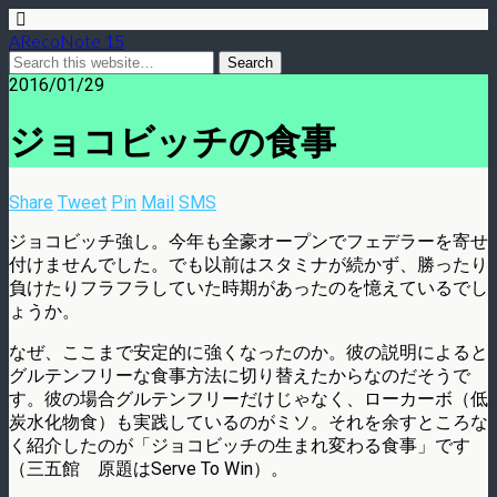
ARecoNote 15
2016/01/29
ジョコビッチの食事
Share
Tweet
Pin
Mail
SMS
ジョコビッチ強し。今年も全豪オープンでフェデラーを寄せ
付けませんでした。でも以前はスタミナが続かず、勝ったり
負けたりフラフラしていた時期があったのを憶えているでし
ょうか。
なぜ、ここまで安定的に強くなったのか。彼の説明によると
グルテンフリーな食事方法に切り替えたからなのだそうで
す。彼の場合グルテンフリーだけじゃなく、ローカーボ（低
炭水化物食）も実践しているのがミソ。それを余すところな
く紹介したのが「ジョコビッチの生まれ変わる食事」です
（三五館 原題はServe To Win）。