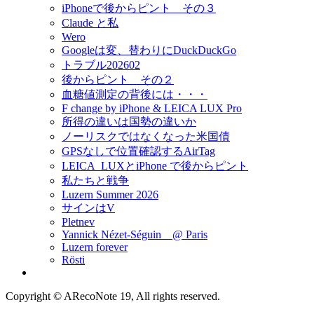
iPhoneで後からピント その３
Claude と私
Wero
Googleは変、替わりにDuckDuckGo
トラブル202602
後からピント その２
血糖値測定の背後には・・・
F change by iPhone & LEICA LUX Pro
所得の違いは国勢の違いか
ノーリスクではなくなった米国債
GPSなしで位置確認するAirTag
LEICA_LUXとiPhone で後からピント
私たちと戦争
Luzern Summer 2026
サインはV
Pletnev
Yannick Nézet-Séguin @ Paris
Luzern forever
Rösti
Copyright © ARecoNote 19, All rights reserved.