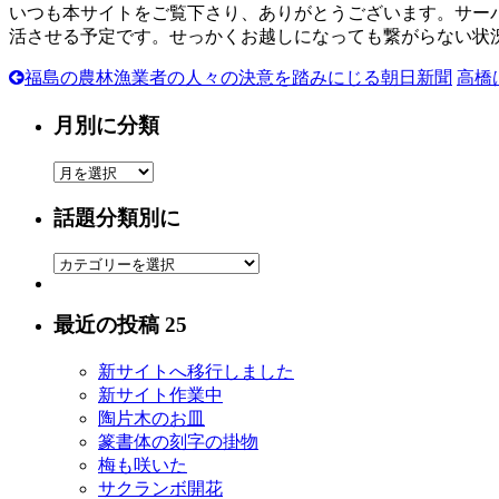
いつも本サイトをご覧下さり、ありがとうございます。サーバー
活させる予定です。せっかくお越しになっても繋がらない状
福島の農林漁業者の人々の決意を踏みにじる朝日新聞
高橋
月別に分類
月
別
話題分類別に
に
分
話
類
題
分
最近の投稿 25
類
別
新サイトへ移行しました
に
新サイト作業中
陶片木のお皿
篆書体の刻字の掛物
梅も咲いた
サクランボ開花