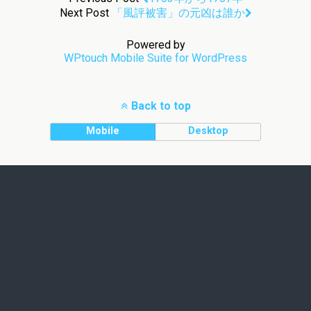
Next Post
「風評被害」の元凶は誰か
Powered by
WPtouch Mobile Suite for WordPress
Back to top
Mobile
Desktop