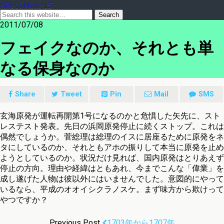
ARecoNote 15
2011/07/08
フェイクなのか、それとも単
なる保身なのか
Share
Tweet
Pin
Mail
SMS
玄海原発が運転再開第1号になるのかと危惧した矢先に、スト
レステスト発表。先日の浜岡原発停止に続くストップ。これは
偶然でしょうか。菅総理は総理のイスに居座るために原発をネ
タにしているのか、それともアホの振りして本当に原発を止め
ようとしているのか。状況だけ見れば、国内原発はとりあえず
停止の方向。理由や経緯はともあれ、今までこんな「偉業」を
成し遂げた人物は彼以外にはいませんでした。意図的にやって
いるなら、平成のオオイシクラノスケ。まず味方から欺けって
やつですか？
Previous Post
1703年から1707年