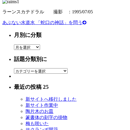
ラーンスカテドラル 撮影 ：1995/07/05
あぶない水道水 「蛇口の神話」を問う
月別に分類
月
別
話題分類別に
に
分
話
類
題
分
最近の投稿 25
類
別
新サイトへ移行しました
に
新サイト作業中
陶片木のお皿
篆書体の刻字の掛物
梅も咲いた
サクランボ開花