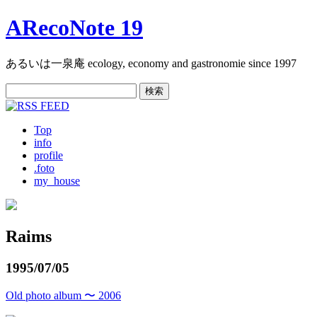
ARecoNote 19
あるいは一泉庵 ecology, economy and gastronomie since 1997
検
索:
Top
info
profile
.foto
my_house
Raims
1995/07/05
Old photo album 〜 2006