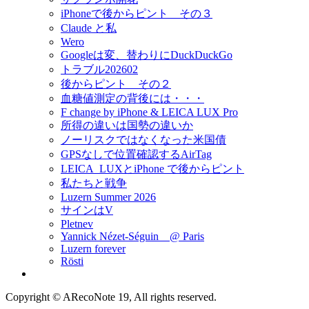
iPhoneで後からピント その３
Claude と私
Wero
Googleは変、替わりにDuckDuckGo
トラブル202602
後からピント その２
血糖値測定の背後には・・・
F change by iPhone & LEICA LUX Pro
所得の違いは国勢の違いか
ノーリスクではなくなった米国債
GPSなしで位置確認するAirTag
LEICA_LUXとiPhone で後からピント
私たちと戦争
Luzern Summer 2026
サインはV
Pletnev
Yannick Nézet-Séguin @ Paris
Luzern forever
Rösti
Copyright © ARecoNote 19, All rights reserved.