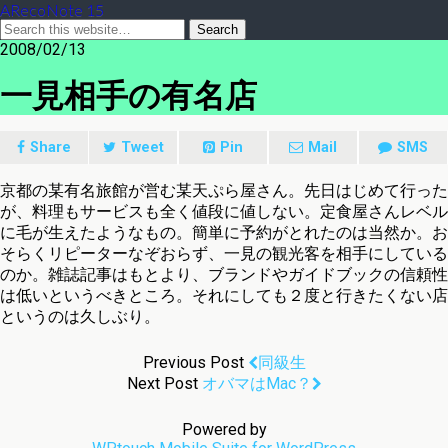
ARecoNote 15
2008/02/13
一見相手の有名店
Share
Tweet
Pin
Mail
SMS
京都の某有名旅館が営む某天ぷら屋さん。先日はじめて行った
が、料理もサービスも全く値段に値しない。定食屋さんレベル
に毛が生えたようなもの。簡単に予約がとれたのは当然か。お
そらくリピーターなぞおらず、一見の観光客を相手にしている
のか。雑誌記事はもとより、ブランドやガイドブックの信頼性
は低いというべきところ。それにしても２度と行きたくない店
というのは久しぶり。
Previous Post
同級生
Next Post
オバマはMac？
Powered by