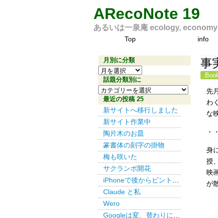
ARecoNote 19
あるいは一泉庵 ecology, economy an
Top
info
月別に分類
事
月
.Bo
別
話題分類別に
話
に
先
題
最近の投稿 25
分
わ
分
新サイトへ移行しました
類
な
類
新サイト作業中
別
・
陶片木のお皿
に
篆書体の刻字の掛物
身
梅も咲いた
授
サクランボ開花
映
iPhoneで後からピント その３
が
Claude と私
Wero
Googleは変、替わりにDuckDuckGo