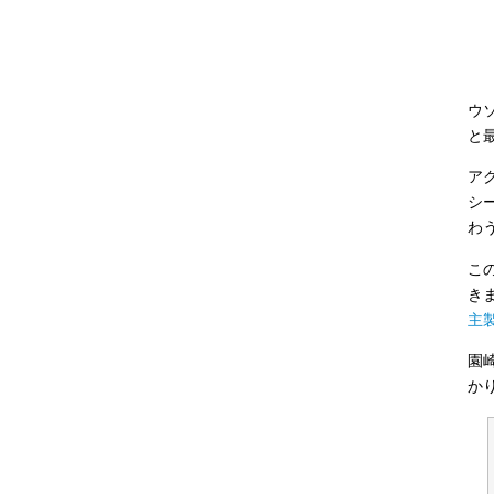
ウ
と
ア
シ
わ
こ
き
主製
園
か