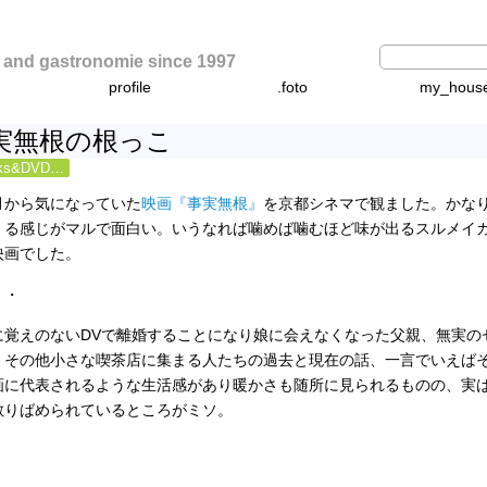
d gastronomie since 1997
profile
.foto
my_hous
実無根の根っこ
oks&DVD…
月から気になっていた
映画『事実無根』
を京都シネマで観ました。かな
くる感じがマルで面白い。いうなれば噛めば噛むほど味が出るスルメイ
映画でした。
・・
に覚えのないDVで離婚することになり娘に会えなくなった父親、無実の
、その他小さな喫茶店に集まる人たちの過去と現在の話、一言でいえば
画に代表されるような生活感があり暖かさも随所に見られるものの、実
散りばめられているところがミソ。