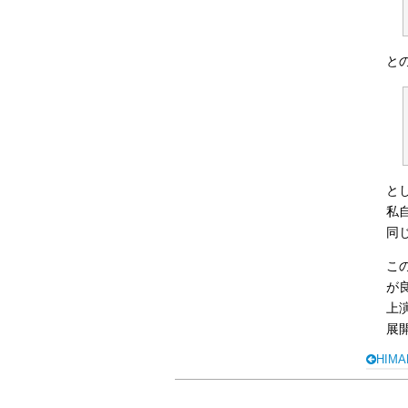
と
と
私
同
こ
が
上
展
HIM