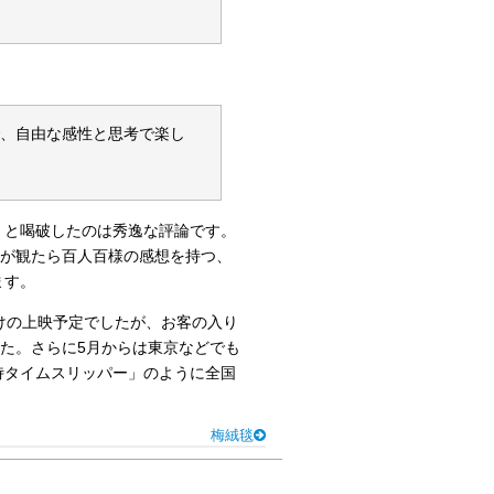
で、自由な感性と思考で楽し
」と喝破したのは秀逸な評論です。
人が観たら百人百様の感想を持つ、
ます。
けの上映予定でしたが、お客の入り
した。さらに5月からは東京などでも
侍タイムスリッパー」のように全国
梅絨毯