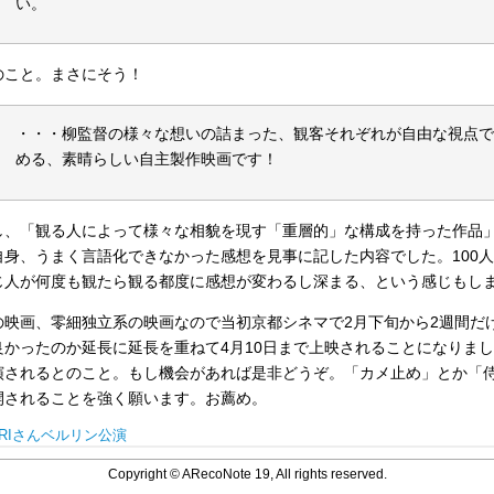
い。
のこと。まさにそう！
・・・柳監督の様々な想いの詰まった、観客それぞれが自由な視点
める、素晴らしい自主製作映画です！
し、「観る人によって様々な相貌を現す「重層的」な構成を持った作品
自身、うまく言語化できなかった感想を見事に記した内容でした。100
じ人が何度も観たら観る都度に感想が変わるし深まる、という感じもし
の映画、零細独立系の映画なので当初京都シネマで2月下旬から2週間だ
良かったのか延長に延長を重ねて4月10日まで上映されることになりま
演されるとのこと。もし機会があれば是非どうぞ。「カメ止め」とか「
開されることを強く願います。お薦め。
ARIさんベルリン公演
Copyright © ARecoNote 19, All rights reserved.