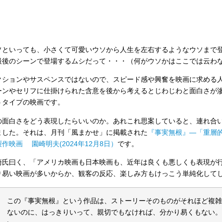
ソといっても、小さくて可愛いウソから人生を左右するようなウソまで
最後のシーンで登場するムシだって・・・（何がウソかはここでは云わな
クションやサスペンスではないので、スピード感や興奮を映画に求める
ーンやセリフに仕掛けられた含意を後から考えるとじわじわと面白さが
うタイプの映画です。
の面白さをどう表現したらいいのか。あれこれ思案していると、連れ合
ました。それは、月刊「風まかせ」に掲載された
『事実無根』―「重層
作映画 園崎明夫(2024年12月8日）
です。
崎氏曰く、「アメリカ映画も日本映画も、近年は良くも悪しくも表現が
り易い映画が多いからか、観客の反応、楽しみ方もけっこう単純化して
この『事実無根』という作品は、ストーリーそのものがそれほど複
ないのに、はっきりいって、親切でもなければ、分かり易くもない