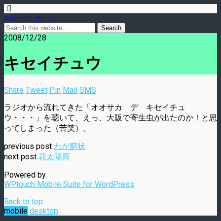
ARecoNote 15
2008/12/28
キセイチュウ
Share
Tweet
Pin
Mail
SMS
ラジオから流れてきた「オオサカ デ キセイチュ
ウ・・・」を聴いて、えっ、大阪で寄生虫が出たのか！と思
ってしまった（苦笑）。
previous post
わが窮状
next post
花太陽雨
Powered by
WPtouch Mobile Suite for WordPress
Back to top
mobile
desktop