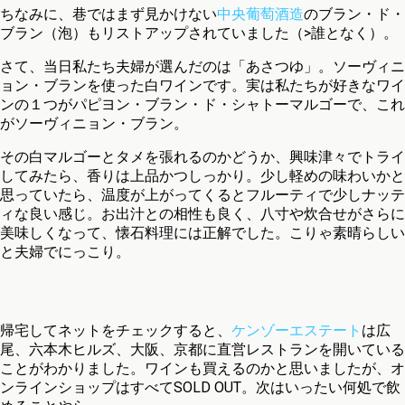
ちなみに、巷ではまず見かけない
中央葡萄酒造
のブラン・ド・
ブラン（泡）もリストアップされていました（>誰となく）。
さて、当日私たち夫婦が選んだのは「あさつゆ」。ソーヴィニ
ョン・ブランを使った白ワインです。実は私たちが好きなワイ
ンの１つがパピヨン・ブラン・ド・シャトーマルゴーで、これ
がソーヴィニョン・ブラン。
その白マルゴーとタメを張れるのかどうか、興味津々でトライ
してみたら、香りは上品かつしっかり。少し軽めの味わいかと
思っていたら、温度が上がってくるとフルーティで少しナッテ
ィな良い感じ。お出汁との相性も良く、八寸や炊合せがさらに
美味しくなって、懐石料理には正解でした。こりゃ素晴らしい
と夫婦でにっこり。
帰宅してネットをチェックすると、
ケンゾーエステート
は広
尾、六本木ヒルズ、大阪、京都に直営レストランを開いている
ことがわかりました。ワインも買えるのかと思いましたが、オ
ンラインショップはすべてSOLD OUT。次はいったい何処で飲