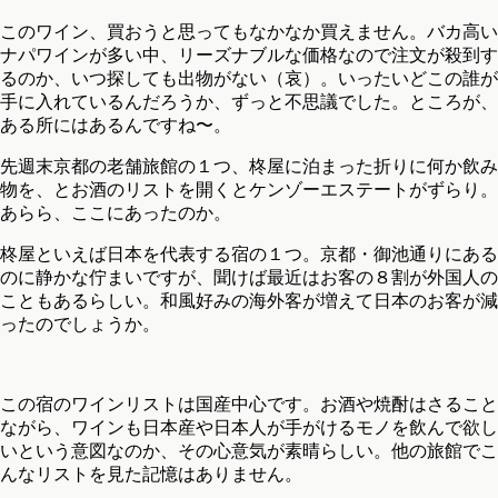
このワイン、買おうと思ってもなかなか買えません。バカ高い
ナパワインが多い中、リーズナブルな価格なので注文が殺到す
るのか、いつ探しても出物がない（哀）。いったいどこの誰が
手に入れているんだろうか、ずっと不思議でした。ところが、
ある所にはあるんですね〜。
先週末京都の老舗旅館の１つ、柊屋に泊まった折りに何か飲み
物を、とお酒のリストを開くとケンゾーエステートがずらり。
あらら、ここにあったのか。
柊屋といえば日本を代表する宿の１つ。京都・御池通りにある
のに静かな佇まいですが、聞けば最近はお客の８割が外国人の
こともあるらしい。和風好みの海外客が増えて日本のお客が減
ったのでしょうか。
この宿のワインリストは国産中心です。お酒や焼酎はさること
ながら、ワインも日本産や日本人が手がけるモノを飲んで欲し
いという意図なのか、その心意気が素晴らしい。他の旅館でこ
んなリストを見た記憶はありません。