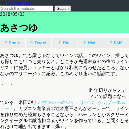
ARecoNote 15
2018/05/03
あさつゆ
Share
Tweet
Pin
Mail
SMS
あさつゆ。でも露じゃなくてワインの話。このワイン、探して
も探してもいつも売り切れ。ところが先週末京都の宿のワイン
リストに発見。ラッキーとばかり和食に合わせたところ、なか
なかのマリアージュに感激。このめぐり逢いに感謝です。
・・・
昨年辺りからメデ
ィアで話題になっ
ている、米国CA
ナパヴァレーのワイナリーの、ケンゾーエス
テート
。カプコン創業者の辻本憲三さんがオーナーで、ワイン
を作り始めた経緯もさることながら、ハーランとかスクリーミ
ングイーグルの醸造担当者がワインを作っている、と聞くとそ
れだけで唾が出てきます（爆）。