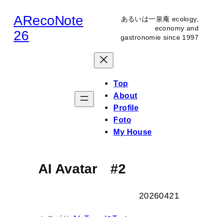
内
ARecoNote
あるいは一泉庵 ecology,
容
economy and
26
gastronomie since 1997
を
ス
キ
ッ
Top
プ
About
Profile
Foto
My House
AI Avatar #2
20260421