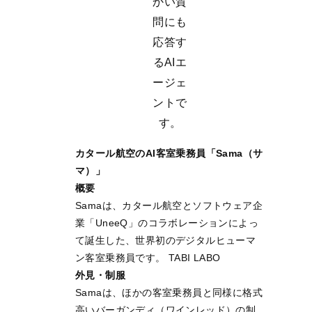
かい質
問にも
応答す
るAIエ
ージェ
ントで
す。
カタール航空のAI客室乗務員「Sama（サ
マ）」
概要
Samaは、カタール航空とソフトウェア企
業「UneeQ」のコラボレーションによっ
て誕生した、世界初のデジタルヒューマ
ン客室乗務員です。 TABI LABO
外見・制服
Samaは、ほかの客室乗務員と同様に格式
高いバーガンディ（ワインレッド）の制