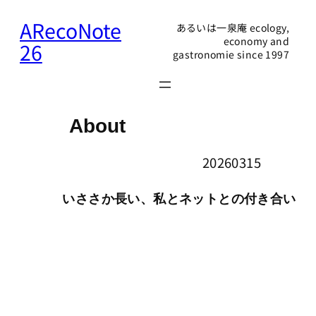
内
ARecoNote
あるいは一泉庵 ecology,
容
economy and
26
gastronomie since 1997
を
ス
キ
ッ
About
プ
20260315
いささか長い、私とネットとの付き合い