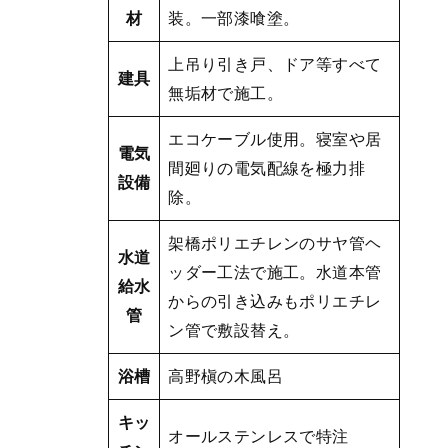
材
装。一部漆喰塗。
上吊り引き戸、ドア等すべて
建具
無垢材で施工。
エコケーブル使用。寝室や居
電気
間廻りの電気配線を極力排
設備
除。
架橋ポリエチレンのサヤ管ヘ
水道
ッダー工法で施工。水道本管
給水
からの引き込みもポリエチレ
管
ン管で敷設替え。
浴槽
高野槇の木風呂
キッ
オールステンレスで特注