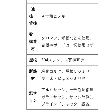
通
柱、
４寸角ヒノキ
管柱
梁・
クロマツ、米松などを使用。
構造
合板やボードは一切使用せず
材
屋根
304ステンレス瓦棒葺き
断熱
炭化コルク。屋根５０ミリ
材
厚、床・壁は３０ミリ厚
アルミサッシ。一部断熱複層
窓サ
ガラスサッシ。サッシ外側に
ッシ
ブラインドシャッター設置。