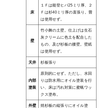
１Ｆは能登ヒバ25ミリ厚、２
床
Ｆは杉40ミリ厚の直張り。畳
は使用せず。
竹小舞の土壁。仕上げは生石
灰クリームに色土を配合した
壁
もの、及び杉板の腰壁。壁紙
は使用せず。
天井
杉板張り
原則的にせず。ただし、水回
内部
りは防水用にオイル塗装を行
塗装
い、床は汚れ対策に蜜蝋ワッ
クス塗布。
外壁
焼杉板の縦張りにオイル塗