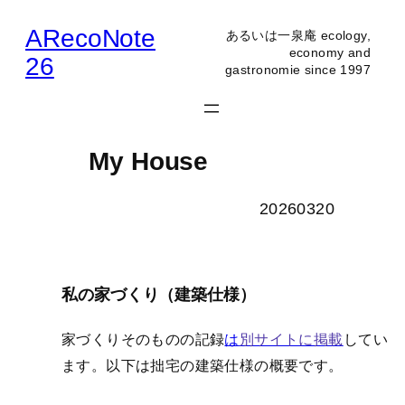
内
ARecoNote
あるいは一泉庵 ecology,
容
economy and
26
gastronomie since 1997
を
ス
キ
ッ
My House
プ
20260320
私の家づくり（建築仕様）
家づくりそのものの記録
は
別サイトに掲載
してい
ます。以下は拙宅の建築仕様の概要です。