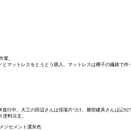
作業。
ドとマットレスをとうとう購入。マットレスは椰子の繊維で作
事進行中。大工の田辺さんは現場片づけ。勝部建具さんは
ス塗料注文。
メジセメント濃灰色