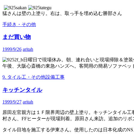
猛さんは壁の上塗り。右は、取っ手を埋め込む勝部さん
手続き・その他
まだ買い物
1999/9/26
aritah
日曜日で現場休み。朝、連れ合いと現場掃除＆塗装
午後、大阪心斎橋の東急ハンズへ。客間用の簡易ソファベッ
9. タイル工・その他設備工事
キッチンタイル
1999/9/27
aritah
原田左官親方は１Ｆ限界周辺の壁上塗り。キッチンタイル工
村さん、FFヒーターが現場到着。原田さん来訪。追加のリボ
タイル目地を施工する伊東さん。使用したのは日本化成のNS