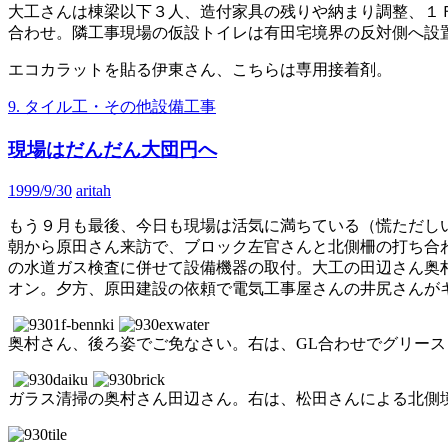
大工さんは棟梁以下３人、造付家具の残りや納まり調整、１
合わせ。隣工事現場の仮設トイレは有田宅境界の反対側へ設
エコカラットを貼る伊東さん、こちらは専用接着剤。
9. タイル工・その他設備工事
現場はだんだん大団円へ
1999/9/30
aritah
もう９月も最後、今日も現場は活気に満ちている（慌ただし
朝から原田さん来訪で、ブロック左官さんと北側柵の打ち合
の水道ガス検査に併せて設備機器の取付。大工の田辺さん奥
オン。夕方、原田建設の依頼で電気工事屋さんの井尻さんが
奥村さん、後ろ姿でご免なさい。右は、GL合わせでグリー
ガラス清掃の奥村さん田辺さん。右は、松田さんによる北側