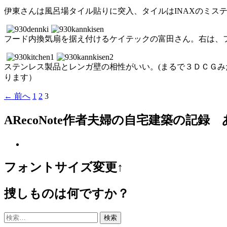
伊東さんは風呂場タイル貼りに突入、タイルはINAXのミス
フード内換気扇を据え付けるケイテックの富田さん。右は、
ステンレス製品とレンガ壁の相性がいい。(まるで３ＤＣＧ
ります）
投
← 前へ
1
2
3
稿
ARecoNote作者夫婦の自宅建築の記録
ナ
ビ
ゲ
ー
フォントサイズ変更↑
シ
ョ
捜しものは何ですか？
ン
検
索: