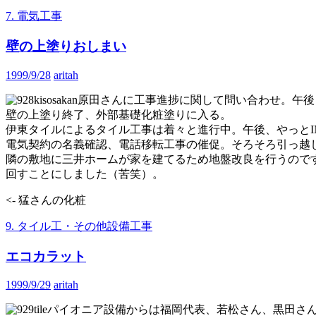
7. 電気工事
壁の上塗りおしまい
1999/9/28
aritah
原田さんに工事進捗に関して問い合わせ。午後
壁の上塗り終了、外部基礎化粧塗りに入る。
伊東タイルによるタイル工事は着々と進行中。午後、やっとI
電気契約の名義確認、電話移転工事の催促。そろそろ引っ越
隣の敷地に三井ホームが家を建てるため地盤改良を行うので
回すことにしました（苦笑）。
<- 猛さんの化粧
9. タイル工・その他設備工事
エコカラット
1999/9/29
aritah
パイオニア設備からは福岡代表、若松さん、黒田さ