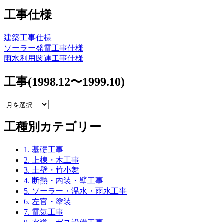
工事仕様
建築工事仕様
ソーラー発電工事仕様
雨水利用関連工事仕様
工事(1998.12〜1999.10)
工
事
工種別カテゴリー
(1998.12〜
1999.10)
1. 基礎工事
2. 上棟・木工事
3. 土壁・竹小舞
4. 断熱・内装・壁工事
5. ソーラー・温水・雨水工事
6. 左官・塗装
7. 電気工事