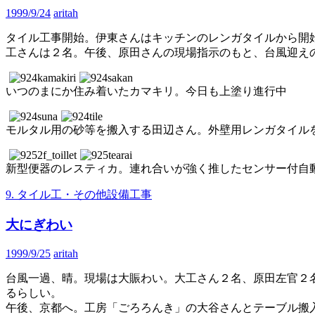
1999/9/24
aritah
タイル工事開始。伊東さんはキッチンのレンガタイルから開
工さんは２名。午後、原田さんの現場指示のもと、台風迎え
いつのまにか住み着いたカマキリ。今日も上塗り進行中
モルタル用の砂等を搬入する田辺さん。外壁用レンガタイル
新型便器のレスティカ。連れ合いが強く推したセンサー付自
9. タイル工・その他設備工事
大にぎわい
1999/9/25
aritah
台風一過、晴。現場は大賑わい。大工さん２名、原田左官２
るらしい。
午後、京都へ。工房「ごろろんき」の大谷さんとテーブル搬