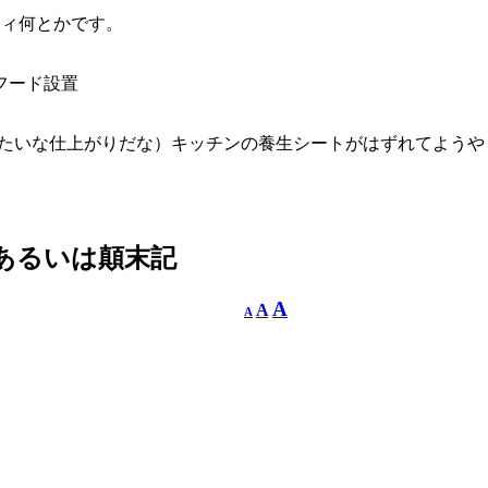
ティ何とかです。
フード設置
みたいな仕上がりだな）キッチンの養生シートがはずれてようや
 あるいは顛末記
A
A
A