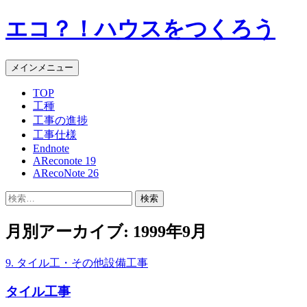
エコ？！ハウスをつくろう
検
コ
メインメニュー
索
ン
TOP
テ
工種
ン
工事の進捗
ツ
工事仕様
へ
Endnote
ス
AReconote 19
キ
ARecoNote 26
ッ
プ
検
索:
月別アーカイブ: 1999年9月
9. タイル工・その他設備工事
タイル工事