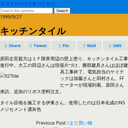
エコ？！ハウスをつくろう
1999/9/27
キッチンタイル
Share
Tweet
Pin
Mail
SMS
原田左官親方は１Ｆ限界周辺の壁上塗り。キッチンタイル工事
進行中。大工の田辺さんは現場片づけ。勝部建具さんは
ほぼ建
具工事終了。電気担当のケイテ
ックは加藤さんと田村さん、FF
ヒーターが現場到着。原田さん
来訪。追加のリボス塗料注文。
タイル目地を施工する伊東さん。使用したのは日本化成のNS
メジセメント濃灰色
Previous Post
まだ買い物