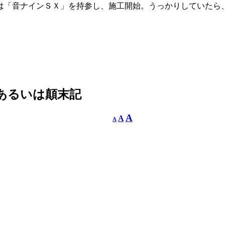
は「音ナインＳＸ」を持参し、施工開始。うっかりしていたら
 あるいは顛末記
A
A
A