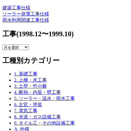
建築工事仕様
ソーラー発電工事仕様
雨水利用関連工事仕様
工事(1998.12〜1999.10)
工
事
工種別カテゴリー
(1998.12〜
1999.10)
1. 基礎工事
2. 上棟・木工事
3. 土壁・竹小舞
4. 断熱・内装・壁工事
5. ソーラー・温水・雨水工事
6. 左官・塗装
7. 電気工事
8. 水道・ガス設備工事
9. タイル工・その他設備工事
A. 外構