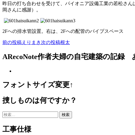
昨日の打ち合わせを受けて、パイオニア設備工業の若松さん
岡さんに感謝）。
2Fへの排水管設置。右は、2Fへの配管のパイプスペース
前の投稿
えりまき
次の投稿
根太
投
稿
ARecoNote作者夫婦の自宅建築の記録
ナ
ビ
ゲ
フォントサイズ変更↑
ー
捜しものは何ですか？
シ
ョ
検
ン
索:
工事仕様