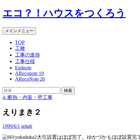
エコ？！ハウスをつくろう
検
コ
メインメニュー
索
ン
TOP
テ
工種
ン
工事の進捗
ツ
工事仕様
へ
Endnote
ス
AReconote 19
キ
ARecoNote 26
ッ
プ
検
索:
4. 断熱・内装・壁工事
えりまき２
1999/6/1
aritah
大引設置はほぼ完了。ゆかづかもほぼ設置完