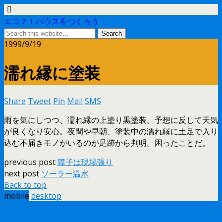
エコ？！ハウスをつくろう
1999/9/19
濡れ縁に塗装
Share
Tweet
Pin
Mail
SMS
雨を気にしつつ、濡れ縁の上塗り黒塗装。予想に反して天気
が良くなり安心。夜間や早朝、塗装中の濡れ縁に土足で入り
込む不届きモノがいるのが足跡から判明。困ったことだ。
previous post
障子は現場張り
next post
ソーラー温水
Back to top
mobile
desktop