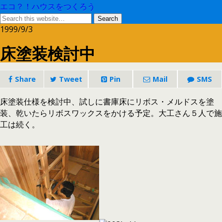
エコ？！ハウスをつくろう
1999/9/3
床塗装検討中
Share
Tweet
Pin
Mail
SMS
床塗装仕様を検討中、試しに書庫床にリボス・メルドスを塗
装、乾いたらリボスワックスをかける予定。大工さん５人で施
工は続く。