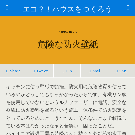
エコ？！ハウスをつくろう
1999/8/25
危険な防火壁紙
Share
Tweet
Pin
Mail
SMS
キッチンに使う壁紙で頓挫。防火用に危険物質を使って
いるのがどうしても引っかかったからです。有機リン酸
を使用していないというルナファーザーに電話、安全な
壁紙に防火塗料を塗るという施工一体条件で防火認定を
とっているとのこと。う〜〜ん、そんなことまで解説し
ている本はなかったなぁと苦笑い。困ったことだ。
パイオニア設備工業の若松さんは黙々と外部給排水工事