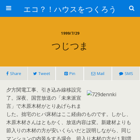
エコ？！ハウスをつくろう
1999/7/29
つじつま
Share
Tweet
Pin
Mail
SMS
夕方関電工事、引き込み線移設完
了。深夜、国営放送の「未来派宣
言」で木原木材がとりあげられま
した。拙宅のヒバ床材はここ経由のものです。しかし、
木原木材さんはともかく、放送内容は変。新建材よりも
節入りの木材の方が安いくらいだと説明しながら、同じ
マンションの内装をする場合、節入り木材の方が１割増