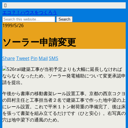
エコ？！ハウスをつくろう
1999/5/26
ソーラー申請変更
Share
Tweet
Pin
Mail
SMS
建築工事が当初予定よりも大幅に延長しなければ
ならなくなったため、ソーラー発電補助について変更承認申
請を提出。
午後から書庫の移動書架レール設置工事。京都の西京コクヨ
の田村主任と工事担当者２名で建築工事で作った地中梁の上
にレール設置。これで平米１トン耐荷重の準備完了、後は床
を張って書架を組み立てるだけです（ひと安心）。右写真の
穴は地中梁下の通風のため。