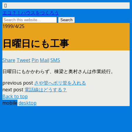
エコ？！ハウスをつくろう
1999/4/25
日曜日にも工事
Share
Tweet
Pin
Mail
SMS
日曜日にもかかわらず、棟梁と奥村さんは作業続行。
previous post
さや管へポリ管を入れる
next post
電話線はどうする？
Back to top
mobile
desktop