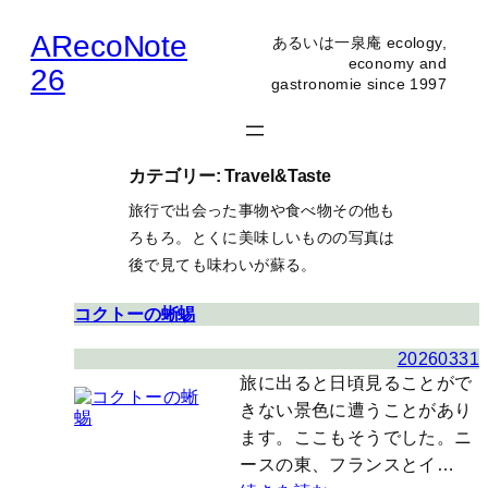
内
ARecoNote
あるいは一泉庵 ecology,
容
economy and
26
gastronomie since 1997
を
ス
キ
カテゴリー:
Travel&Taste
ッ
旅行で出会った事物や食べ物その他も
プ
ろもろ。とくに美味しいものの写真は
後で見ても味わいが蘇る。
コクトーの蜥蜴
20260331
旅に出ると日頃見ることがで
きない景色に遭うことがあり
ます。ここもそうでした。ニ
ースの東、フランスとイ…