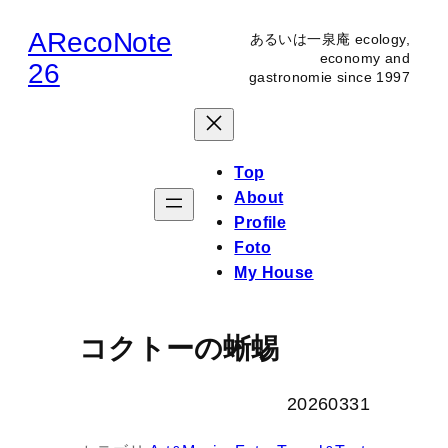
内
ARecoNote
あるいは一泉庵 ecology,
容
economy and
26
gastronomie since 1997
を
ス
キ
ッ
Top
プ
About
Profile
Foto
My House
コクトーの蜥蜴
20260331