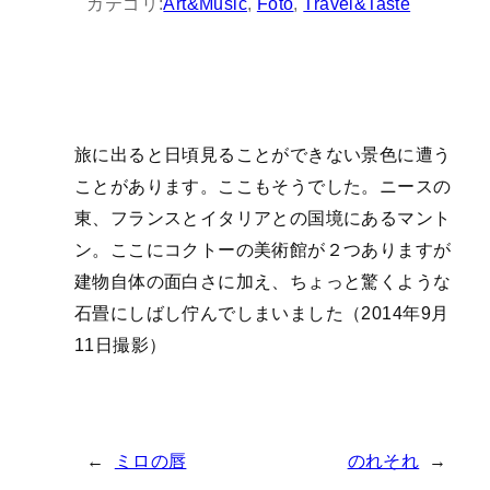
カテゴリ:
Art&Music
, 
Foto
, 
Travel&Taste
旅に出ると日頃見ることができない景色に遭う
ことがあります。ここもそうでした。ニースの
東、フランスとイタリアとの国境にあるマント
ン。ここにコクトーの美術館が２つありますが
建物自体の面白さに加え、ちょっと驚くような
石畳にしばし佇んでしまいました（2014年9月
11日撮影）
←
ミロの唇
のれそれ
→