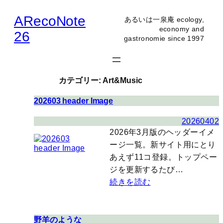
内
ARecoNote
あるいは一泉庵 ecology,
容
economy and
26
gastronomie since 1997
を
ス
キ
カテゴリー:
Art&Music
ッ
プ
202603 header Image
20260402
2026年3月版のヘッダーイメ
ージ一覧。新サイト用にとり
あえず11コ登録。トップペー
ジを更新するたび…
続きを読む
野羊のような