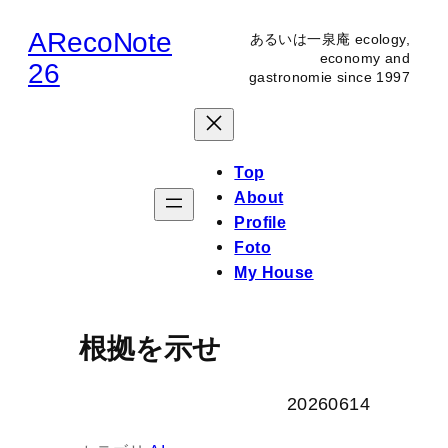
内
ARecoNote
あるいは一泉庵 ecology,
容
economy and
26
gastronomie since 1997
を
ス
キ
ッ
Top
プ
About
Profile
Foto
My House
根拠を示せ
20260614