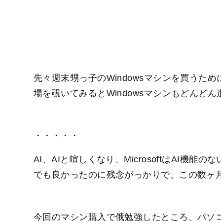
先々週末甥っ子のWindowsマシンを買うた
場を覗いてみるとWindowsマシンもどんど
・・・・・
AI、AIと喧しくなり、MicrosoftはAI機
でも良かったのに残念がっかりで、この数ヶ月W
今回のマシン購入で俄勉強したところ、パソコ