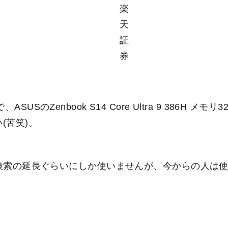
楽
天
証
券
のZenbook S14 Core Ultra 9 386H メモ
(苦笑)。
に検索の延長ぐらいにしか使いませんが、今からの人は