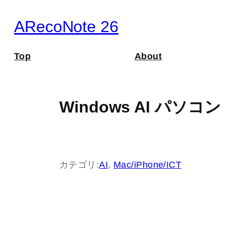
内
ARecoNote 26
容
を
Top
About
ス
キ
ッ
Windows AI パソコン
プ
カテゴリ:
AI
, 
Mac/iPhone/ICT