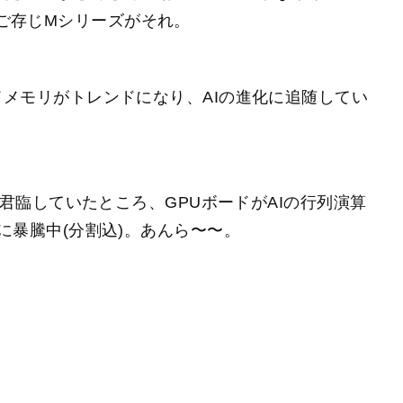
ac系ならご存じMシリーズがそれ。
ドメモリがトレンドになり、AIの進化に追随してい
で君臨していたところ、GPUボードがAIの行列演算
に暴騰中(分割込)。あんら〜〜。