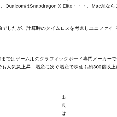
n AI、QualcomはSnapdragon X Elite・・・、M
り前でしたが、計算時のタイムロスを考慮しユニファイ
数年前まではゲーム用のグラフィックボ一ド専門メーカー
でも人気急上昇。増産に次ぐ増産で株価も約300倍以上
出
典
は