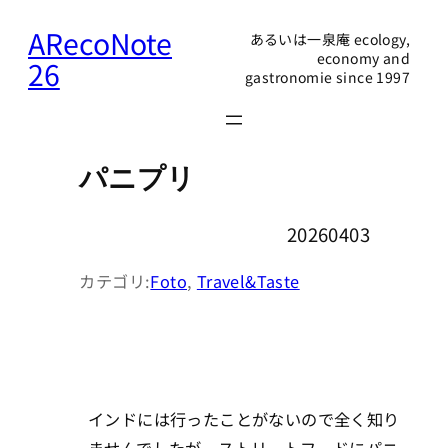
内
ARecoNote
あるいは一泉庵 ecology,
容
economy and
26
gastronomie since 1997
を
ス
キ
ッ
パニプリ
プ
20260403
カテゴリ:
Foto
, 
Travel&Taste
インドには行ったことがないので全く知り