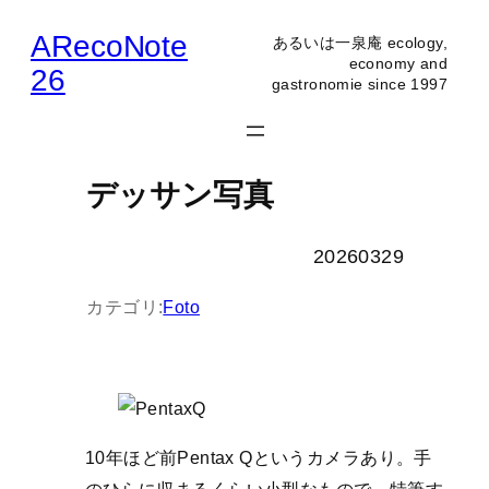
内
ARecoNote
あるいは一泉庵 ecology,
容
economy and
26
gastronomie since 1997
を
ス
キ
ッ
デッサン写真
プ
20260329
カテゴリ:
Foto
10年ほど前Pentax Qというカメラあり。手