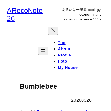
内
ARecoNote
あるいは一泉庵 ecology,
容
economy and
26
gastronomie since 1997
を
ス
キ
ッ
Top
プ
About
Profile
Foto
My House
Bumblebee
20260328