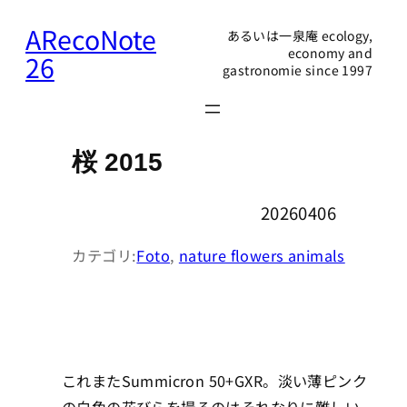
内
ARecoNote
あるいは一泉庵 ecology,
容
economy and
26
gastronomie since 1997
を
ス
キ
ッ
桜 2015
プ
20260406
カテゴリ:
Foto
, 
nature flowers animals
これまたSummicron 50+GXR。淡い薄ピンク