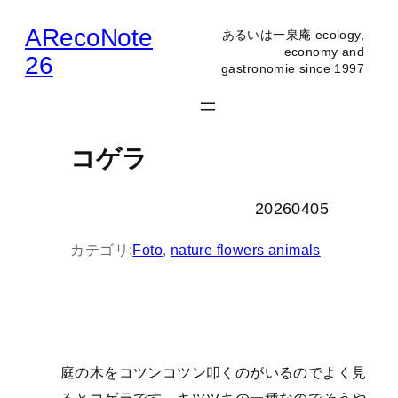
内
ARecoNote
あるいは一泉庵 ecology,
容
economy and
26
gastronomie since 1997
を
ス
キ
ッ
コゲラ
プ
20260405
カテゴリ:
Foto
, 
nature flowers animals
庭の木をコツンコツン叩くのがいるのでよく見