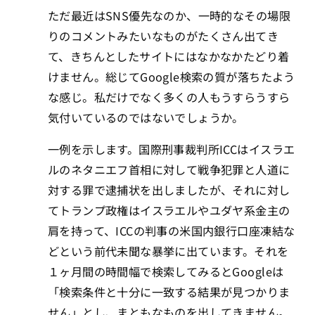
ただ最近はSNS優先なのか、一時的なその場限
りのコメントみたいなものがたくさん出てき
て、きちんとしたサイトにはなかなかたどり着
けません。総じてGoogle検索の質が落ちたよう
な感じ。私だけでなく多くの人もうすらうすら
気付いているのではないでしょうか。
一例を示します。国際刑事裁判所ICCはイスラエ
ルのネタニエフ首相に対して戦争犯罪と人道に
対する罪で逮捕状を出しましたが、それに対し
てトランプ政権はイスラエルやユダヤ系金主の
肩を持って、ICCの判事の米国内銀行口座凍結な
どという前代未聞な暴挙に出ています。それを
１ヶ月間の時間幅で検索してみるとGoogleは
「検索条件と十分に一致する結果が見つかりま
せん」とし、まともなものを出してきません。