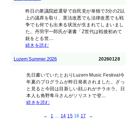
昨日の衆議院総選挙で自民党が単独で3分の2以
上の議席を取り、憲法改悪でも法律改悪でも戦
争でも何でも出来る状況が生まれてしまいまし
た。丹羽宇一郎氏が著書「Z世代は戦後初めて
銃をとる世…
続きを読む
20260128
Luzern Summer 2026
先日書いていたとおりLuzern Music Festival今
年夏のプログラムが昨日発表されました。ざっ
と見ると今回は目新しい顔ぶれがチラホラ。日
本人も角野隼斗さんがソリストで登…
続きを読む
←
1
…
14
15
16
17
→