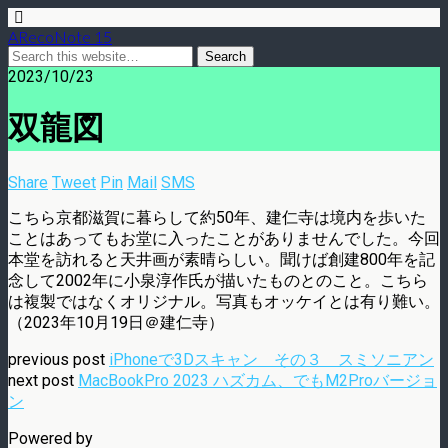
ARecoNote 15
2023/10/23
双龍図
Share
Tweet
Pin
Mail
SMS
こちら京都滋賀に暮らして約50年、建仁寺は境内を歩いた
ことはあってもお堂に入ったことがありませんでした。今回
本堂を訪れると天井画が素晴らしい。聞けば創建800年を記
念して2002年に小泉淳作氏が描いたものとのこと。こちら
は複製ではなくオリジナル。写真もオッケイとは有り難い。
（2023年10月19日＠建仁寺）
previous post
iPhoneで3Dスキャン その３ スミソニアン
next post
MacBookPro 2023 ハズカム、でもM2Proバージョ
ン
Powered by