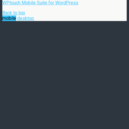
WPtouch Mobile Suite for WordPress
Back to top
mobile
desktop