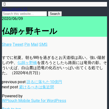
ARecoNote 15
2020/06/09
仏師ヶ野キール
Share
Tweet
Pin
Mail
SMS
すでに初夏。朝も9時を過ぎるとお天道様は高い。強い陽射
しの中、
仏師ヶ野橋
を渡ろうとしたら路面には竜骨の影。そ
ういえば、白山麓は恐竜の化石がいっぱい出てくる処でし
た。（2020年6月7日）
previous post
語るに落ちた10億円
next post
避けるべきは集近閉
Powered by
WPtouch Mobile Suite for WordPress