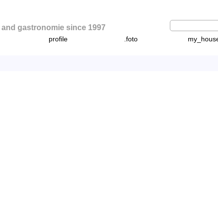
d gastronomie since 1997
profile
.foto
my_hous