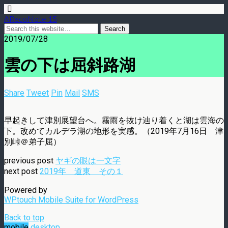
ARecoNote 15
2019/07/28
雲の下は屈斜路湖
Share
Tweet
Pin
Mail
SMS
早起きして津別展望台へ。霧雨を抜け辿り着くと湖は雲海の
下。改めてカルデラ湖の地形を実感。（2019年7月16日 津
別峠＠弟子屈）
previous post
ヤギの眼は一文字
next post
2019年 道東 その１
Powered by
WPtouch Mobile Suite for WordPress
Back to top
mobile
desktop